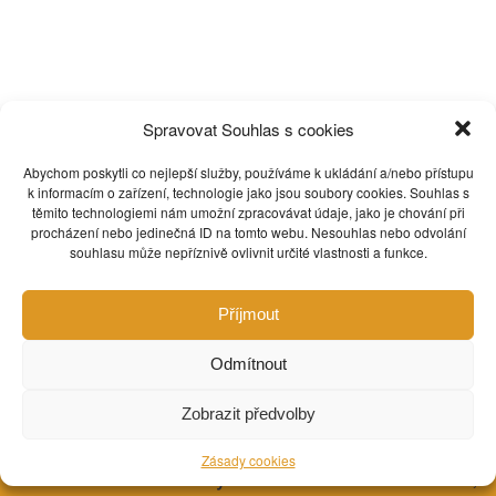
Spravovat Souhlas s cookies
Abychom poskytli co nejlepší služby, používáme k ukládání a/nebo přístupu
k informacím o zařízení, technologie jako jsou soubory cookies. Souhlas s
Plánované akce
těmito technologiemi nám umožní zpracovávat údaje, jako je chování při
procházení nebo jedinečná ID na tomto webu. Nesouhlas nebo odvolání
souhlasu může nepříznivě ovlivnit určité vlastnosti a funkce.
Klepnutím přijměte marketingové soubory
Oříšky Kobližná
cookie a povolte tento obsah
Příjmout
OŘÍŠKY NA KOBLIŽNÉ V
Odmítnout
BRNĚ
Zobrazit předvolby
Zásady cookies
Přivítáme Vás každý všední den mezi 7-20h,