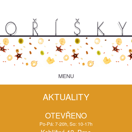
MENU
AKTUALITY
OTEVŘENO
Po-Pá: 7-20h, So: 10-17h