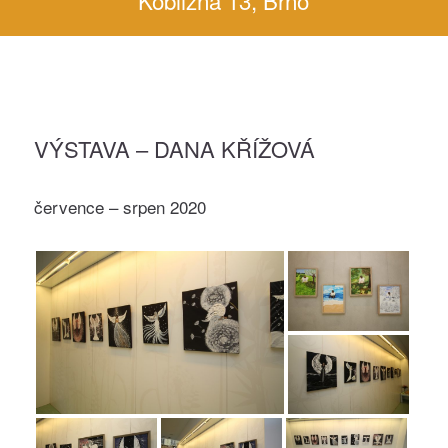
Kobližná 13, Brno
VÝSTAVA – DANA KŘÍŽOVÁ
července – srpen 2020